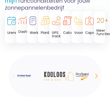
mijn
functionaliteiten voor jouw
zonnepannelenbedrijf
20+
Meer
Dashboards
Planbord
GPS
Urenregistratie
Werkbonnen
Calculaties
Voorraad
Capaciteit
functie
tracking