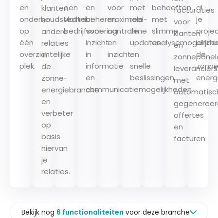
en
en
een
voor
met
behoeften
al
klanten
facturaties
onderhoudstechnici
beheren
vlotte
maximale
real-
met
je
en
voor
op
voor
bedrijfsvoering.
controle
time
slimme
proje
andere
klanten
één
inzicht
en
updates
analysemogelijkh
binne
relaties
en
overzichtelijke
in
inzicht.
en
de
in
zonnepanel
plek.
informatie
snelle
zonne
de
leveranciers
en
beslissingen.
energ
zonne-
met
communicatiemogelijkheden.
energiebranche
automatisc
en
gegeneree
verbeter
offertes
op
en
basis
facturen.
hiervan
je
relaties.
Bekijk nog
6 functionaliteiten
voor deze branche