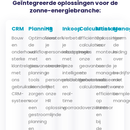
Geïntegreerde oplossingen voor de
zonne-energiebranche:
CRM
Planning
HR
Inkoop
Calculaties
Montage
Mana
Bouw
Optimaliseer
Versterk
Verbeter
Efficiëntere
Oplossingen
Neem
en
de
je
je
calculaties
voor
de
onderhoud
workflow
personeelsstrategie
inkoopproces
met
monteurs
leiding
sterke
met
en
met
onze
en
over
klantrelaties
geavanceerde
stroomlijn
onze
geavanceerde
hun
je
met
planning
je
intelligente
en
managers
bedrijf
ons
tools
personeelsbeheer
productbeheertools
geautomatiseerde
voor
met
gebruiksvriendelijk
die
met
en
calculatiesoftware
meer
onze
CRM-
zorgen
onze
real-
efficiëntie
comple
systeem
voor
HR
time
op
manage
een
oplossing
voorraadoverzichten
kantoor
gestroomlijnde
en
planning
bij
en
de