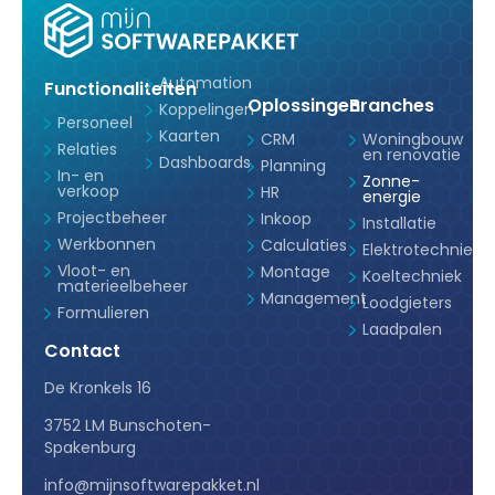
Automation
Functionaliteiten
Oplossingen
Branches
Koppelingen
Personeel
Kaarten
CRM
Woningbouw
Relaties
en renovatie
Dashboards
Planning
In- en
Zonne-
verkoop
HR
energie
Projectbeheer
Inkoop
Installatie
Werkbonnen
Calculaties
Elektrotechniek
Vloot- en
Montage
Koeltechniek
materieelbeheer
Management
Loodgieters
Formulieren
Laadpalen
Contact
De Kronkels 16
3752 LM Bunschoten-
Spakenburg
info@mijnsoftwarepakket.nl