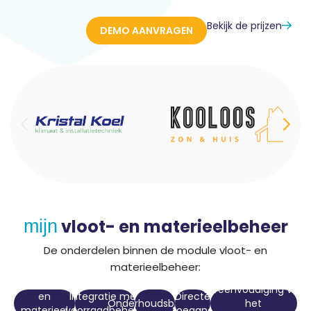
Bekijk de prijzen
DEMO AANVRAGEN
vloot- en materieelbeheer
mijn
De onderdelen binnen de module vloot- en
materieelbeheer:
Voertuig-
Vereenvoudiging van
en
Integratie met
Directe
Onderhoudsbeheer
het
materieel
voorraadbeheer
toegang