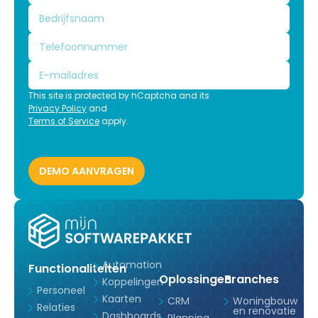
This site is protected by hCaptcha and its
Privacy Policy
and
Terms of Service
apply.
Automation
Functionaliteiten
Oplossingen
Branches
Koppelingen
Personeel
Kaarten
CRM
Woningbouw
Relaties
en renovatie
Dashboards
Planning