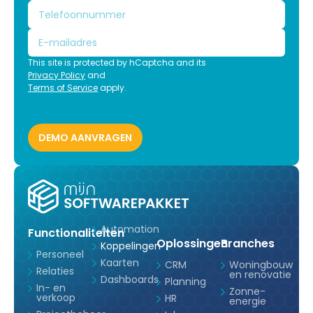
This site is protected by hCaptcha and its
Privacy Policy
and
Terms of Service
apply.
Automation
Functionaliteiten
Oplossingen
Branches
Koppelingen
Personeel
Kaarten
CRM
Woningbouw
Relaties
en renovatie
Dashboards
Planning
In- en
Zonne-
verkoop
HR
energie