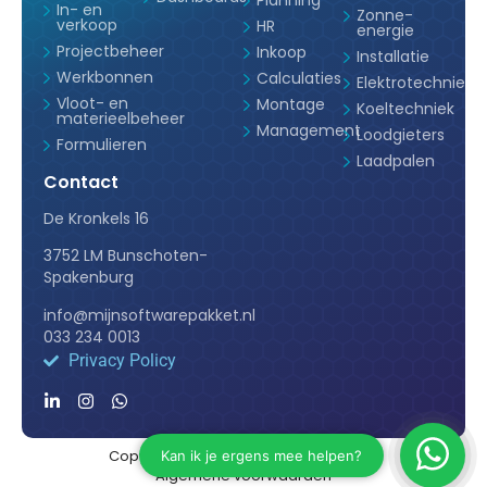
In- en
Zonne-
verkoop
HR
energie
Projectbeheer
Inkoop
Installatie
Werkbonnen
Calculaties
Elektrotechniek
Vloot- en
Montage
Koeltechniek
materieelbeheer
Management
Loodgieters
Formulieren
Laadpalen
Contact
De Kronkels 16
3752 LM Bunschoten-
Spakenburg
info@mijnsoftwarepakket.nl
033 234 0013
Privacy Policy
Copyright © 2024 Mijn Softwarepakket
Algemene voorwaarden