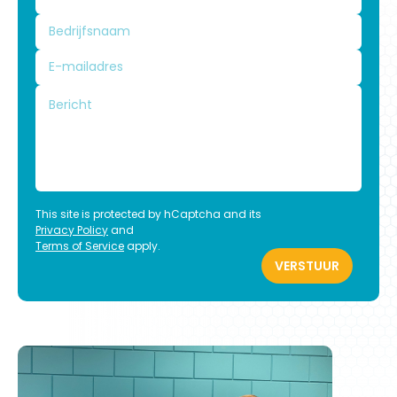
This site is protected by hCaptcha and its
Privacy Policy
and
Terms of Service
apply.