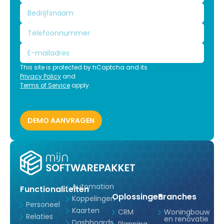
This site is protected by hCaptcha and its
Privacy Policy
and
Terms of Service
apply.
Automation
Functionaliteiten
Oplossingen
Branches
Koppelingen
Personeel
Kaarten
CRM
Woningbouw
Relaties
en renovatie
Dashboards
Planning