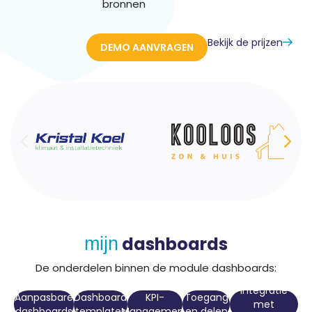
bronnen
Bekijk de prijzen
DEMO AANVRAGEN
dashboards
mijn
De onderdelen binnen de module dashboards:
Integratie
Aanpasbare
Dashboard
KPI-
Toegang
met
dashboards
templates
Management
en delen