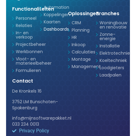
Automation
Functionaliteiten
Oplossingen
Branches
Koppelingen
Personeel
Kaarten
CRM
Woningbouw
Relaties
en renovatie
Dashboards
Planning
In- en
Zonne-
verkoop
HR
energie
Projectbeheer
Inkoop
Installatie
Werkbonnen
Calculaties
Elektrotechniek
Vloot- en
Montage
Koeltechniek
materieelbeheer
Management
Loodgieters
Formulieren
Laadpalen
Contact
De Kronkels 16
3752 LM Bunschoten-
Spakenburg
info@mijnsoftwarepakket.nl
033 234 0013
Privacy Policy