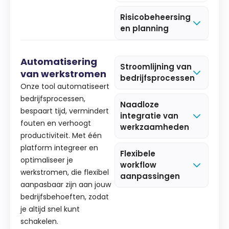
Risicobeheersing
en planning
Automatisering
Stroomlijning van
van werkstromen
bedrijfsprocessen
Onze tool automatiseert
bedrijfsprocessen,
Naadloze
bespaart tijd, vermindert
integratie van
fouten en verhoogt
werkzaamheden
productiviteit. Met één
platform integreer en
Flexibele
optimaliseer je
workflow
werkstromen, die flexibel
aanpassingen
aanpasbaar zijn aan jouw
bedrijfsbehoeften, zodat
je altijd snel kunt
schakelen.