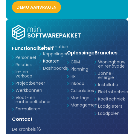
Automation
Functionaliteiten
Oplossingen
Branches
Koppelingen
Personeel
Kaarten
CRM
Woningbouw
Relaties
en renovatie
Dashboards
Planning
In- en
Zonne-
verkoop
HR
energie
Projectbeheer
Inkoop
Installatie
Werkbonnen
Calculaties
Elektrotechniek
Vloot- en
Montage
Koeltechniek
materieelbeheer
Management
Loodgieters
Formulieren
Laadpalen
Contact
De Kronkels 16