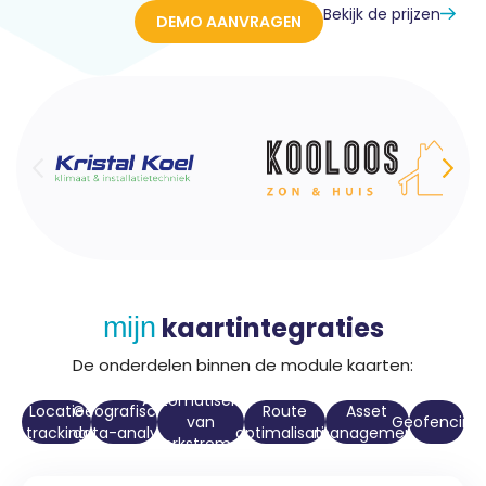
Bekijk de prijzen
DEMO AANVRAGEN
kaartintegraties
mijn
De onderdelen binnen de module kaarten:
Automatisering
Locatie
Geografische
Route
Asset
van
Geofencing
tracking
data-analyse
optimalisatie
management
werkstromen