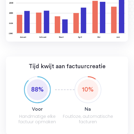
Tijd kwijt aan factuurcreatie
88
%
10
%
Voor
Na
Handmatige elke
Foutloze, automatische
factuur opmaken
facturen