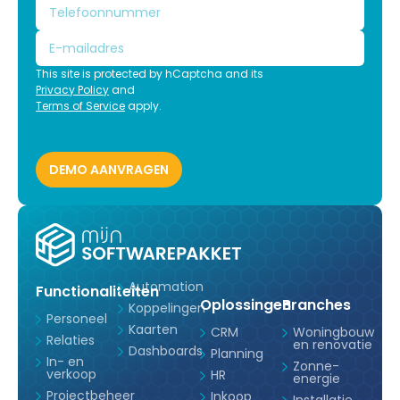
This site is protected by hCaptcha and its
Privacy Policy
and
Terms of Service
apply.
Automation
Functionaliteiten
Oplossingen
Branches
Koppelingen
Personeel
Kaarten
CRM
Woningbouw
Relaties
en renovatie
Dashboards
Planning
In- en
Zonne-
verkoop
HR
energie
Projectbeheer
Inkoop
Installatie