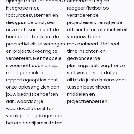
tijdregistratie tot naadloze
onderbezetting en
integratie met
reageer flexibel op
facturatiesystemen en
veranderende
diepgaande analyses:
projecteisen, terwijl je de
onze software biedt de
efficiëntie en productiviteit
benodigde tools om de
van jouw team
productiviteit te verhogen
maximaliseert. Met real-
en projectuitvoering te
time inzichten en
verbeteren. Met flexibele
geavanceerde
invoermethoden en op
planningstools zorgt onze
maat gemaakte
software ervoor dat je
rapportageopties past
altijd de juiste balans vindt
onze oplossing zich aan
tussen beschikbare
jouw bedrijfsbehoeften
middelen en
aan, waardoor je
projectbehoeften.
waardevolle inzichten
verkrijgt die bijdragen aan
betere bedrijfsresultaten.