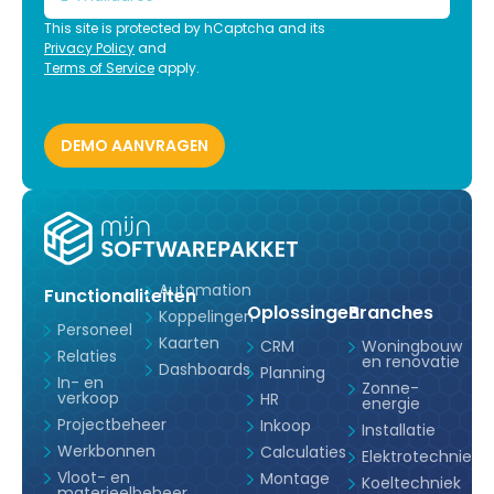
This site is protected by hCaptcha and its
Privacy Policy
and
Terms of Service
apply.
Automation
Functionaliteiten
Oplossingen
Branches
Koppelingen
Personeel
Kaarten
CRM
Woningbouw
Relaties
en renovatie
Dashboards
Planning
In- en
Zonne-
verkoop
HR
energie
Projectbeheer
Inkoop
Installatie
Werkbonnen
Calculaties
Elektrotechniek
Vloot- en
Montage
Koeltechniek
materieelbeheer