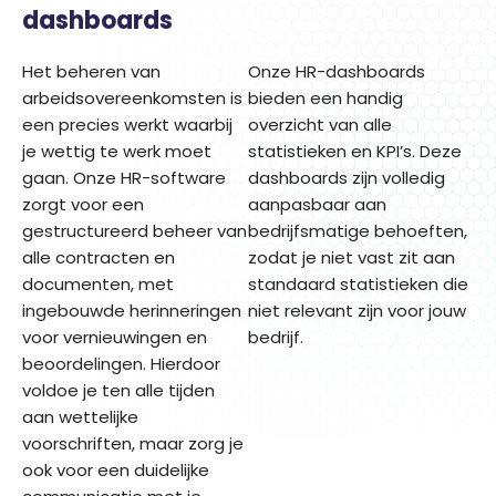
dashboards
Het beheren van
Onze HR-dashboards
arbeidsovereenkomsten is
bieden een handig
een precies werkt waarbij
overzicht van alle
je wettig te werk moet
statistieken en KPI’s. Deze
gaan. Onze HR-software
dashboards zijn volledig
zorgt voor een
aanpasbaar aan
gestructureerd beheer van
bedrijfsmatige behoeften,
alle contracten en
zodat je niet vast zit aan
documenten, met
standaard statistieken die
ingebouwde herinneringen
niet relevant zijn voor jouw
voor vernieuwingen en
bedrijf.
beoordelingen. Hierdoor
voldoe je ten alle tijden
aan wettelijke
voorschriften, maar zorg je
ook voor een duidelijke