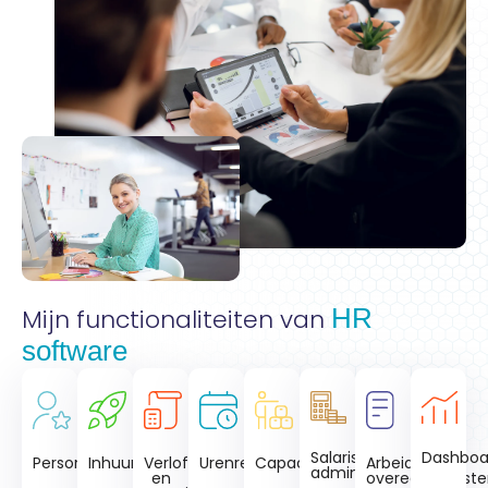
HR
Mijn functionaliteiten van
software
Salaris
Dashboa
Personeel
Inhuur
Verlof
Urenregistratie
Capaciteit
Arbeids-
administratie
en
overeenkomste